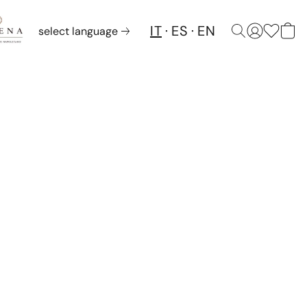
IT
ES
EN
select language